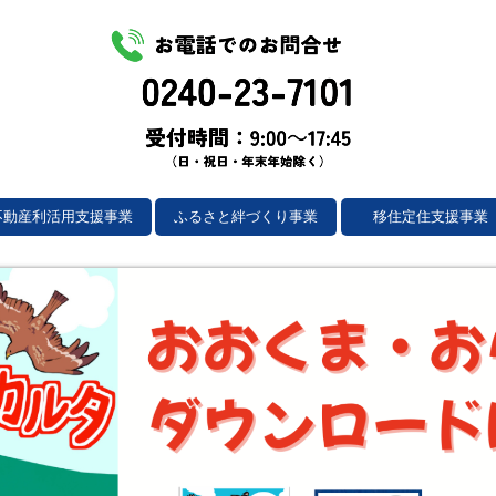
不動産利活用支援事業
ふるさと絆づくり事業
移住定住支援事業
動産利活用支援事業とは？
動産登録を希望
用者登録を希望
録不動産一覧
動産利活用_Q&A
草剤散布を希望
動産セミナー
おおくまコミュニティづくり実行委員会
コミュニティ団体の紹介
町内見学ツアー
大熊町サポーターズ
おおくまコンシェルジ