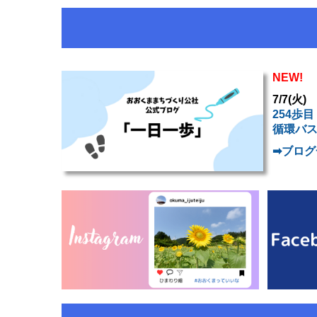
NEW!
7/7(火)
254歩
循環バス
➡ブログ