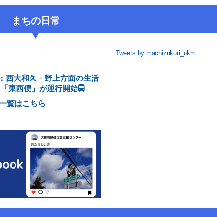
まちの日常
Tweets by machizukuri_okm
目：西大和久・野上方面の生活
「東西便」が運行開始🚍
一覧はこちら