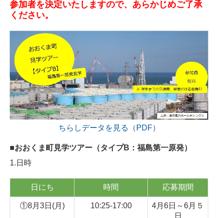
参加者を決定いたしますので、あらかじめご了承
ください。
大熊の酒 帰忘郷
大熊町復興支援員
令和8年度復興支援員募集（4名）
大熊町復興支援員の紹介
（終了）令和8年度大熊町復興支援員受入事業者の募集
（終了）令和7年度大熊町復興支援員活動報告会
ちらしデータを見る（PDF）
（終了）令和7年度大熊町復興支援員受入事業者の募集
■おおくま町見学ツアー（タイプB：福島第一原発）
（終了）令和7年度復興支援員募集（5名）
1.日時
（終了）2024大熊町復興支援員活動報告会
日にち
時間
応募期間
イベント一覧
①8月3日(月)
10:25-17:00
4月6日～6月５
なつ祭りinおおくま2026
日