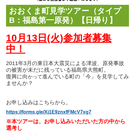
利用者登録を希望
おおくま町見学ツアー（タイプ
登録不動産一覧
B：福島第一原発）【日帰り】
不動産利活用_Q&A
10月13日(火)
参加者募集
除草剤散布を希望
中！
不動産セミナー
ふるさと絆づくり事業
2011年3月の東日本大震災による津波、原発事故
の被害が未だに残っている福島県大熊町。
おおくまコミュニティづくり実行委員会
復興に向
進んでいる町の「今」を見学してみ
かって
ませんか？
コミュニティ団体の紹介
移住定住支援事業
お申し込みはこちらから。
https://forms.gle/Xj1E9znxfFMcV7xg7
町内見学ツアー
※本ツアーは、お申し込みいただいた方の中から
大熊町サポーターズ
選考し
おおくまコンシェルジュ