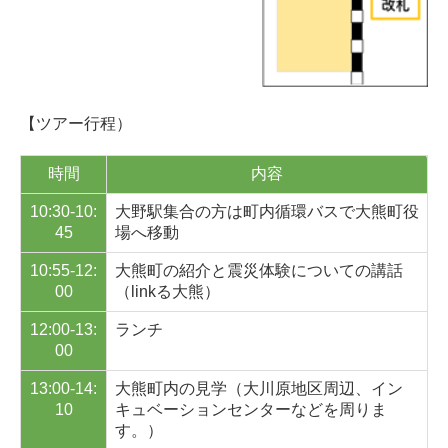
【ツアー行程）
時間
内容
10:30-10:
大野駅集合の方は町内循環バスで大熊町役
45
場へ移動
10:55-12:
大熊町の紹介と震災体験についての講話
00
（linkる大熊）
12:00-13:
ランチ
00
13:00-14:
大熊町内の見学（大川原地区周辺、イン
10
キュベーションセンターなどを周りま
す。）