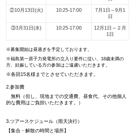
（終了）春のおおくままちなかウォーキング2026
②10月13日(火)
10:25-17:00
7月1日～9月1
日
（終了）里がえりもちつき大会2026
③3月31日(水)
10:25-17:00
12月1日～２月
（終了）大熊町関東交流会2025
1日
（終了）秋の坂下ダムウォーキング2025
※募集開始は昼過ぎを予定しております。
※福島第一原子力発電所の立入り要件に従い、
18
歳未満の
方、妊娠して
いる方の参加はご遠慮いただきます。
※各回15名様までとさせていただきます。
2.参加費
無料（但し、現地までの交通費、昼食代、その他個人
的な費用はご負担いただきます。）
3.ツアースケジュール（雨天決行）
【集合・解散の時間と場所】