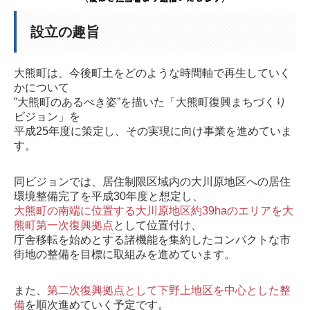
利用者登録を希望
設立の趣旨
登録不動産一覧
不動産利活用_Q&A
大熊町は、今後町土をどのような時間軸で再生していく
かについて
除草剤散布を希望
”大熊町のあるべき姿”を描いた
「大熊町復興まちづくり
不動産セミナー
ビジョン」を
平成25年度に策定し、その実現に向け事業を進めていま
ふるさと絆づくり事業
す。
おおくまコミュニティづくり実行委員会
同ビジョンでは、居住制限区域内の大川原地区への居住
環境整備完了を平成30年度と想定し、
コミュニティ団体の紹介
大熊町の南端に位置する大川原地区約39haのエリアを大
熊町第一次復興拠点
として位置付け、
移住定住支援事業
庁舎移転を始めとする諸機能を集約したコンパクトな市
街地の整備を目標に取組みを進めています。
町内見学ツアー
大熊町サポーターズ
また、
第二次復興拠点として下野上地区を中心とした整
備
を順次進めていく予定です。
おおくまコンシェルジュ