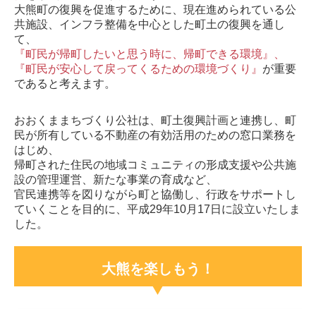
大熊町の復興を促進するために、現在進められている公
共施設、インフラ整備を中心とした町土の復興を通し
大熊の酒 帰忘郷
て、
『町民が帰町したいと思う時に、帰町できる環境』、
大熊町復興支援員
『町民が安心して戻ってくるための環境づくり』
が重要
であると考えます。
令和8年度復興支援員募集（4名）
大熊町復興支援員の紹介
おおくままちづくり公社は、町土復興計画と連携し、町
民が所有している不動産の有効活用のための窓口業務を
（終了）令和8年度大熊町復興支援員受入事業者の募集
はじめ、
帰町された住民の地域コミュニティの形成支援や公共施
（終了）令和7年度大熊町復興支援員活動報告会
設の管理運営、新たな事業の育成など、
官民連携等を図りながら町と協働し、
行政をサポートし
（終了）令和7年度大熊町復興支援員受入事業者の募集
ていくこと
を目的に、平成29年10月17日に
設立いたしま
（終了）令和7年度復興支援員募集（5名）
した。
（終了）2024大熊町復興支援員活動報告会
大熊を楽しもう！
イベント一覧
なつ祭りinおおくま2026