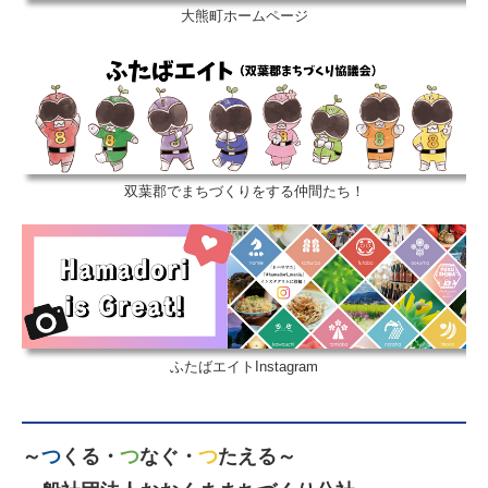
大熊町ホームページ
双葉郡でまちづくりをする仲間たち！
ふたばエイトInstagram
～
つ
くる・
つ
なぐ・
つ
たえる～