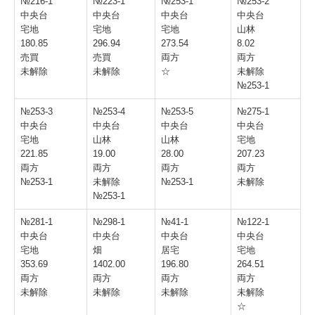
№216-1
№223-1
№253-1
№253-2
中央台
中央台
中央台
中央台
（終了）春のおおくままちなかウォーキング2026
宅地
宅地
宅地
山林
（終了）里がえりもちつき大会2026
180.85
296.94
273.54
8.02
売買
売買
両方
両方
（終了）大熊町関東交流会2025
未解除
未解除
☆
未解除
№253-1
（終了）秋の坂下ダムウォーキング2025
№253-3
№253-4
№253-5
№275-1
中央台
中央台
中央台
中央台
宅地
山林
山林
宅地
221.85
19.00
28.00
207.23
両方
両方
両方
両方
№253-1
未解除
№253-1
未解除
№253-1
№281-1
№298-1
№41-1
№122-1
中央台
中央台
中央台
中央台
宅地
畑
居宅
宅地
353.69
1402.00
196.80
264.51
両方
両方
両方
両方
未解除
未解除
未解除
未解除
☆