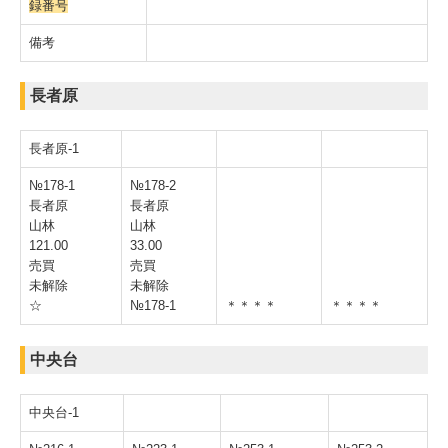
録番号
備考
大熊の酒 帰忘郷
大熊町復興支援員
長者原
令和8年度復興支援員募集（4名）
長者原-1
大熊町復興支援員の紹介
№178-1
№178-2
（終了）令和8年度大熊町復興支援員受入事業者の募集
長者原
長者原
山林
山林
（終了）令和7年度大熊町復興支援員活動報告会
121.00
33.00
売買
売買
（終了）令和7年度大熊町復興支援員受入事業者の募集
未解除
未解除
☆
№178-1
＊＊＊＊
＊＊＊＊
（終了）令和7年度復興支援員募集（5名）
（終了）2024大熊町復興支援員活動報告会
中央台
イベント一覧
中央台-1
なつ祭りinおおくま2026