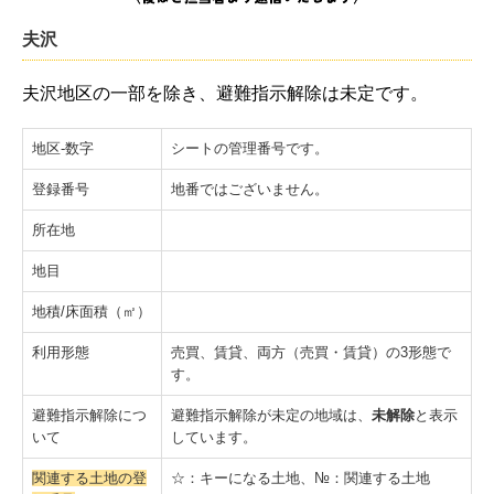
利用者登録を希望
夫沢
登録不動産一覧
夫沢地区の一部を除き、避難指示解除は未定です。
不動産利活用_Q&A
除草剤散布を希望
地区-数字
シートの管理番号です。
不動産セミナー
登録番号
地番ではございません。
ふるさと絆づくり事業
所在地
地目
おおくまコミュニティづくり実行委員会
地積/床面積（㎡）
コミュニティ団体の紹介
利用形態
売買、賃貸、両方（売買・賃貸）の3形態で
移住定住支援事業
す。
町内見学ツアー
避難指示解除につ
避難指示解除が未定の地域は、
未解除
と表示
いて
しています。
大熊町サポーターズ
関連する土地の登
☆：キーになる土地、№：関連する土地
おおくまコンシェルジュ